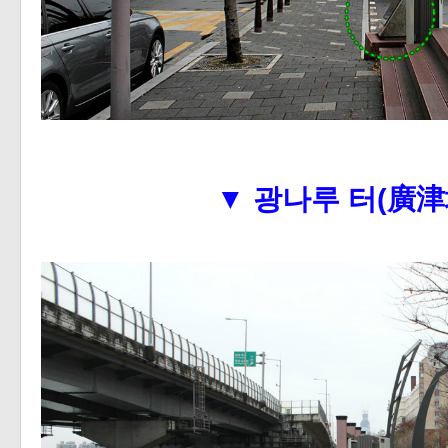
▼
광나루 터(廣津