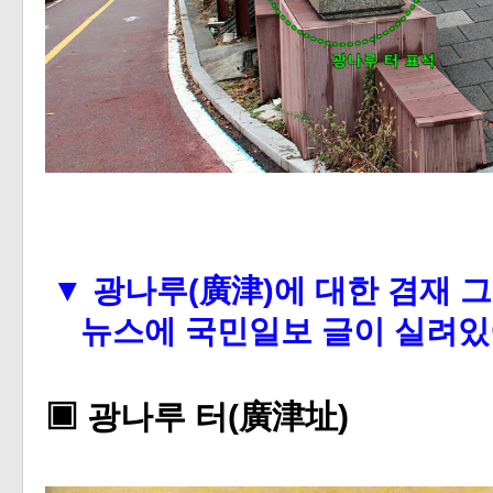
▼
광나루(廣津)에 대한 겸재 그
뉴스에 국민일보 글이 실려있
▣ 광나루 터(廣津址)