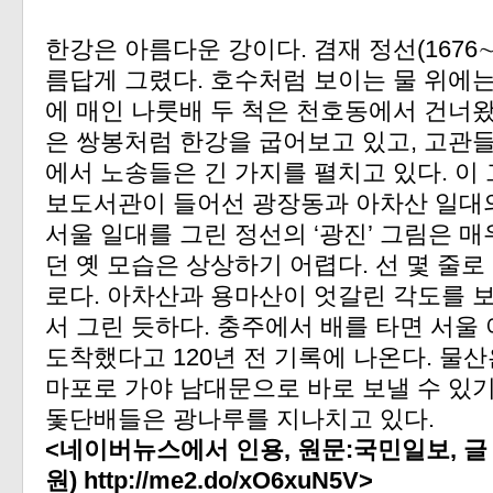
한강은 아름다운 강이다. 겸재 정선(1676∼
름답게 그렸다. 호수처럼 보이는 물 위에
에 매인 나룻배 두 척은 천호동에서 건너
은 쌍봉처럼 한강을 굽어보고 있고, 고관
에서 노송들은 긴 가지를 펼치고 있다. 
보도서관이 들어선 광장동과 아차산 일대의 
서울 일대를 그린 정선의 ‘광진’ 그림은 
던 옛 모습은 상상하기 어렵다. 선 몇 줄로
로다. 아차산과 용마산이 엇갈린 각도를 
서 그린 듯하다. 충주에서 배를 타면 서울
도착했다고 120년 전 기록에 나온다. 물
마포로 가야 남대문으로 바로 보낼 수 있기
돛단배들은 광나루를 지나치고 있다.
<네이버뉴스에서 인용, 원문:국민일보, 글
원) http://me2.do/xO6xuN5V>