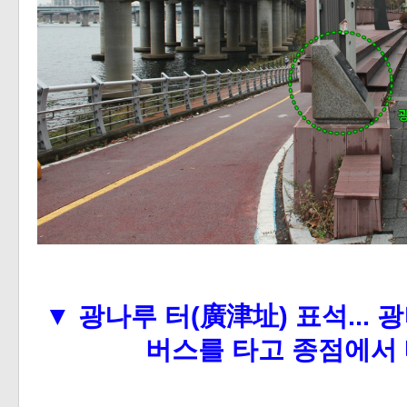
▼
광나루 터(廣津址)
표석...
광
버스를 타고 종점에서 