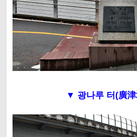
▼
광나루 터(廣津