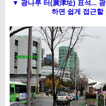
▼
광나루 터(廣津址)
표석...
광
하면 쉽게 접근할 