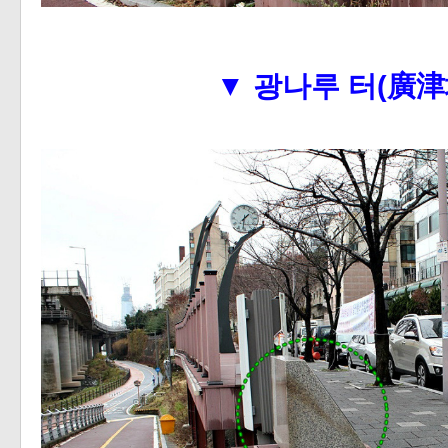
▼
광나루 터(廣津