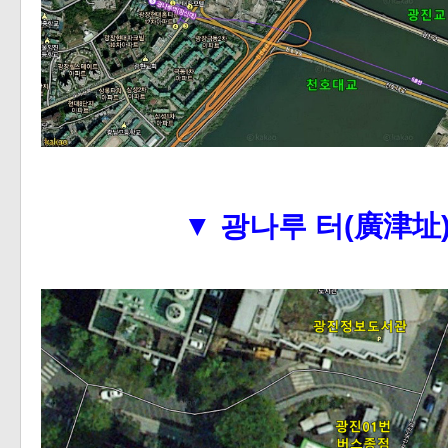
▼
광나루 터(廣津址