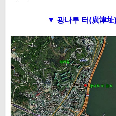
▼
광나루 터(廣津址