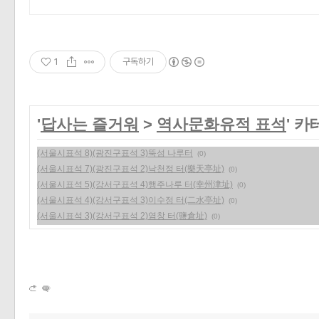
1
구독하기
'
답사는 즐거워
>
역사문화유적 표석
' 
(서울시표석 8)(광진구표석 3)뚝섬 나루터
(0)
(서울시표석 7)(광진구표석 2)낙천정 터(樂天亭址)
(0)
(서울시표석 5)(강서구표석 4)행주나루 터(幸州津址)
(0)
(서울시표석 4)(강서구표석 3)이수정 터(二水亭址)
(0)
(서울시표석 3)(강서구표석 2)염창 터(鹽倉址)
(0)