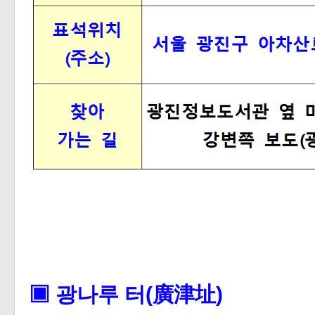
▣ 광나루 터(廣津址)