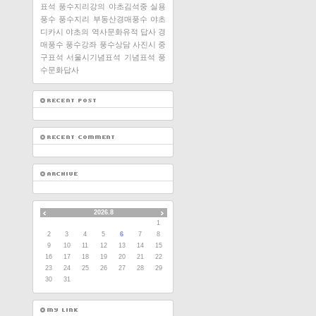
표석
풍수지리강의
야초김석중
실용
풍수
풍수지리
부동산경매풍수
야초
디카시
야초의 역사문화유적 답사
경
매풍수
풍수강좌
풍수상담
사진시
중
구표석
서울시기념표석
기념표석
풍
수문화답사
2026.8
1
2
3
4
5
6
7
8
9
10
11
12
13
14
15
16
17
18
19
20
21
22
23
24
25
26
27
28
29
30
31