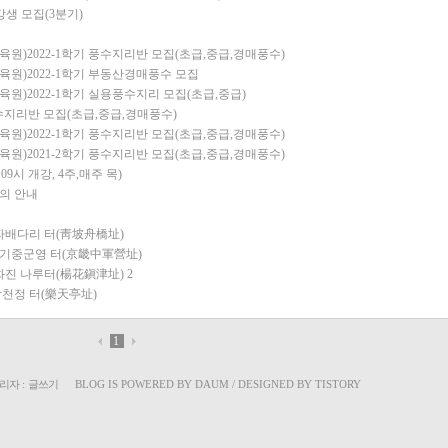
생 모집(3분기)
)2022-1학기 풍수지리반 모집(초급,중급,경매풍수)
원)2022-1학기 부동산경매풍수 모집
)2022-1학기 실용풍수지리 모집(초급,중급)
풍수지리반 모집(초급,중급,경매풍수)
)2022-1학기 풍수지리반 모집(초급,중급,경매풍수)
)2021-2학기 풍수지리반 모집(초급,중급,경매풍수)
09시 개강, 4주,매주 목)
강의 안내
 청파배다리 터(靑坡舟橋址)
 경기중군영 터(京畿中軍營址)
 양화진 나루터(楊花鎭津址)
2
낙천정 터(樂天亭址)
1
리자
:
글쓰기
BLOG IS POWERED BY
DAUM
/ DESIGNED BY
TISTORY