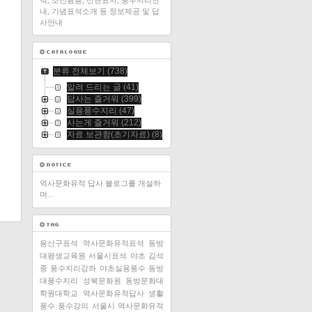
적, 조선왕릉, 선현묘지, 풍수지리안
내, 기념표석소개 등 정보제공 및 답
사안내
분류 전체보기
(738)
알려 드리는 글
(41)
답사는 즐거워
(399)
실용풍수지리
(47)
사는게 즐거워
(212)
자료 보관함(초기자료)
(8)
역사문화유적 답사 블로그를 개설하
며...
용산구표석
역사문화유적표석
동방
대평생교육원
서울시표석
야초 김석
중
풍수지리강좌
야초실용풍수
동방
대풍수지리
성북문화원
동방문화대
학원대학교
역사문화유적답사
생활
풍수
풍수강의
서울시 역사문화유적