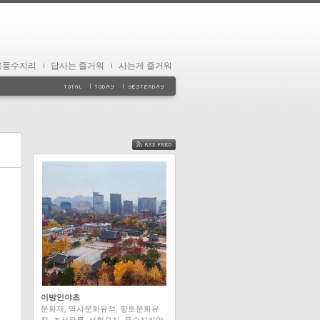
용풍수지리
답사는 즐거워
사는게 즐거워
FEED
이방인야초
문화재, 역사문화유적, 향토문화유