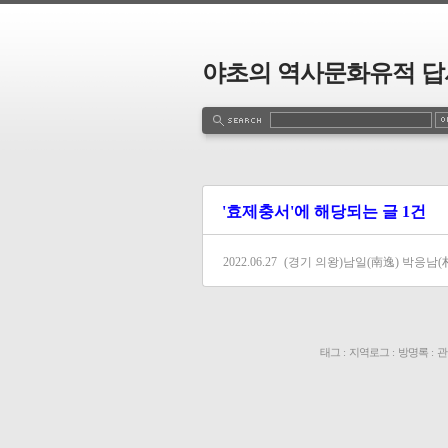
야초의 역사문화유적 답
'효제충서'에 해당되는 글 1건
2022.06.27
(경기 의왕)남일(南逸) 박응남(
태그
:
지역로그
:
방명록
:
관