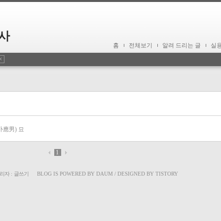
사
홈
전체보기
알려 드리는 글
실
朴應男) 묘
1
리자
:
글쓰기
BLOG IS POWERED BY
DAUM
/ DESIGNED BY
TISTORY