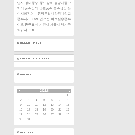
답사
경매풍수
풍수강좌
동방대풍수
지리
풍수강의
생활풍수
풍수상담
풍
수지리강의
동방문화대학원대학교
풍수지리
야초 김석중
야초실용풍수
야초
중구표석
사진시
서울시 역사문
화유적 표석
2026.8
1
2
3
4
5
6
7
8
9
10
11
12
13
14
15
16
17
18
19
20
21
22
23
24
25
26
27
28
29
30
31