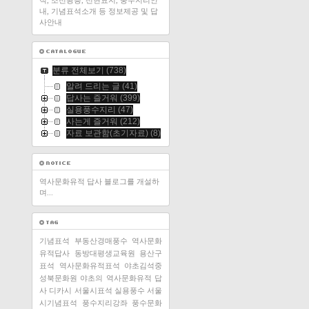
적, 조선왕릉, 선현묘지, 풍수지리안
내, 기념표석소개 등 정보제공 및 답
사안내
분류 전체보기
(738)
알려 드리는 글
(41)
답사는 즐거워
(399)
실용풍수지리
(47)
사는게 즐거워
(212)
자료 보관함(초기자료)
(8)
역사문화유적 답사 블로그를 개설하
며...
기념표석
부동산경매풍수
역사문화
유적답사
동방대평생교육원
용산구
표석
역사문화유적표석
야초김석중
성북문화원
야초의 역사문화유적 답
사
디카시
서울시표석
실용풍수
서울
시기념표석
풍수지리강좌
풍수문화