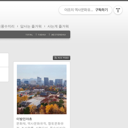
야초의 역사문화유적 답사
구독하기
용풍수지리
답사는 즐거워
사는게 즐거워
FEED
이방인야초
문화재, 역사문화유적, 향토문화유