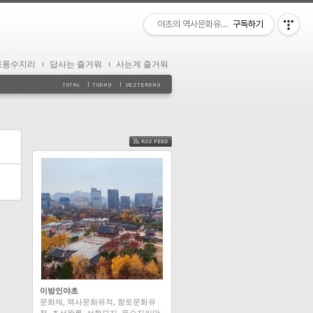
야초의 역사문화유적 답사
구독하기
용풍수지리
답사는 즐거워
사는게 즐거워
FEED
이방인야초
문화재, 역사문화유적, 향토문화유