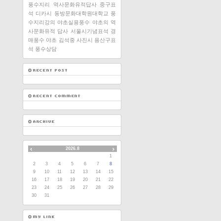
풍수지리
역사문화유적답사
중구표
석
디카시
동방문화대학원대학교
풍
수지리강의
야초실용풍수
야초의 역
사문화유적 답사
서울시기념표석
경
매풍수
야초 김석중
사진시
용산구표
석
풍수상담
2026.8
1
2
3
4
5
6
7
8
9
10
11
12
13
14
15
16
17
18
19
20
21
22
23
24
25
26
27
28
29
30
31