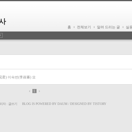
사
홈
전체보기
알려 드리는 글
실
君) 이숙번(李叔蕃) 묘
1
리자
:
글쓰기
BLOG IS POWERED BY
DAUM
/ DESIGNED BY
TISTORY