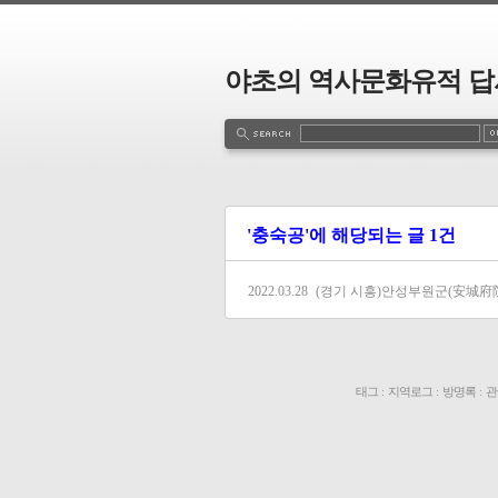
야초의 역사문화유적 답
'충숙공'에 해당되는 글 1건
2022.03.28
(경기 시흥)안성부원군(安城府院
태그
:
지역로그
:
방명록
:
관