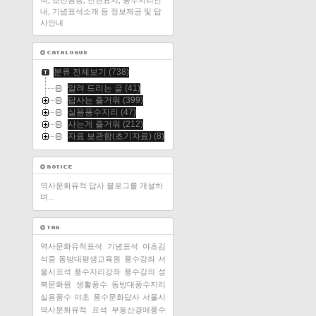
적, 조선왕릉, 선현묘지, 풍수지리안
내, 기념표석소개 등 정보제공 및 답
사안내
분류 전체보기
(738)
알려 드리는 글
(41)
답사는 즐거워
(399)
실용풍수지리
(47)
사는게 즐거워
(212)
자료 보관함(초기자료)
(8)
역사문화유적 답사 블로그를 개설하
며...
역사문화유적표석
기념표석
야초김
석중
동방대평생교육원
풍수강좌
서
울시표석
풍수지리강좌
풍수강의
성
북문화원
생활풍수
동방대풍수지리
실용풍수
야초
풍수문화답사
서울시
역사문화유적 표석
부동산경매풍수