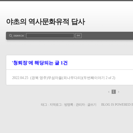
야초의 역사문화유적 답사
'청퇴정'에 해당되는 글 1건
2022.04.25
(경북 영주)무섬마을(외나무다리)(두번째이야기 2 of 2)
1
태그
:
지역로그
:
방명록
:
관리자
:
글쓰기
BLOG IS POWERED 