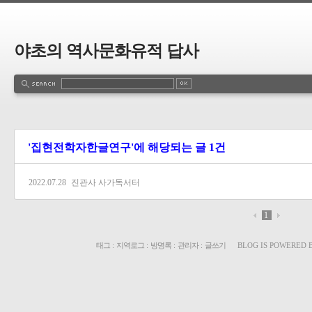
야초의 역사문화유적 답사
'집현전학자한글연구'에 해당되는 글 1건
2022.07.28
진관사 사가독서터
1
태그
:
지역로그
:
방명록
:
관리자
:
글쓰기
BLOG IS POWERED 