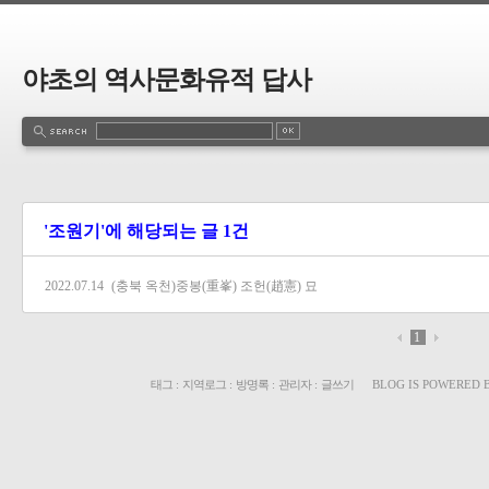
야초의 역사문화유적 답사
'조원기'에 해당되는 글 1건
2022.07.14
(충북 옥천)중봉(重峯) 조헌(趙憲) 묘
1
태그
:
지역로그
:
방명록
:
관리자
:
글쓰기
BLOG IS POWERED 