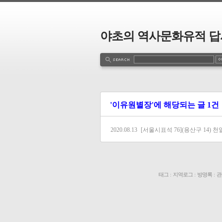
야초의 역사문화유적 답
'이유원별장'에 해당되는 글 1건
2020.08.13
[서울시표석 76](용산구 14) 천일
태그
:
지역로그
:
방명록
:
관