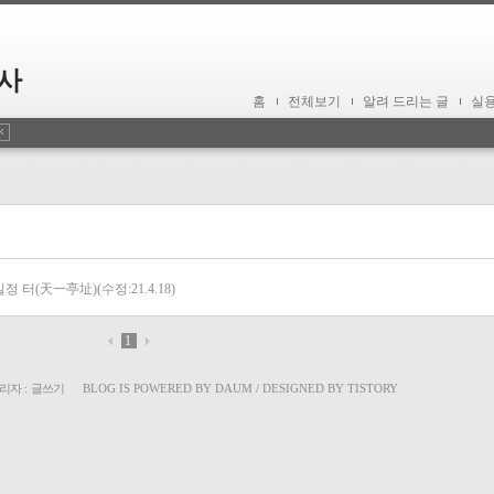
사
홈
전체보기
알려 드리는 글
실
정 터(天一亭址)(수정:21.4.18)
1
리자
:
글쓰기
BLOG IS POWERED BY
DAUM
/ DESIGNED BY
TISTORY