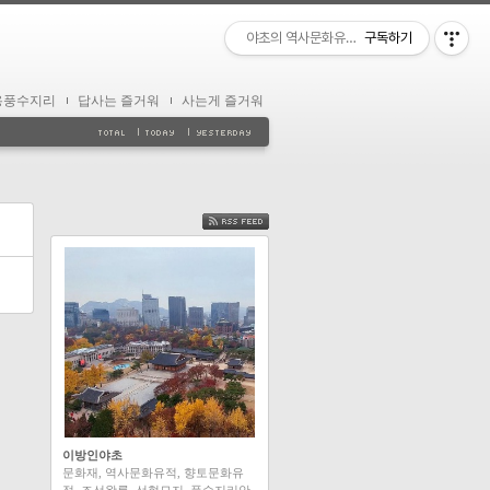
야초의 역사문화유적 답사
구독하기
용풍수지리
답사는 즐거워
사는게 즐거워
FEED
이방인야초
문화재, 역사문화유적, 향토문화유