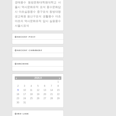
경매풍수
동방문화대학원대학교
서
울시 역사문화유적 표석
풍수문화답
사
야초실용풍수
중구표석
동방대평
생교육원
용산구표석
생활풍수
야초
야초의 역사문화유적 답사
실용풍수
서울시표석
2026.8
1
2
3
4
5
6
7
8
9
10
11
12
13
14
15
16
17
18
19
20
21
22
23
24
25
26
27
28
29
30
31