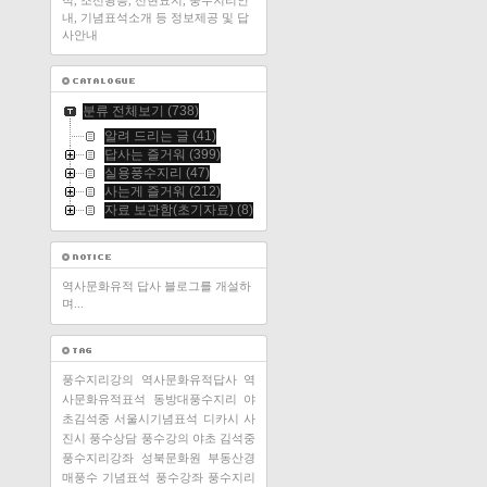
적, 조선왕릉, 선현묘지, 풍수지리안
내, 기념표석소개 등 정보제공 및 답
사안내
분류 전체보기
(738)
알려 드리는 글
(41)
답사는 즐거워
(399)
실용풍수지리
(47)
사는게 즐거워
(212)
자료 보관함(초기자료)
(8)
역사문화유적 답사 블로그를 개설하
며...
풍수지리강의
역사문화유적답사
역
사문화유적표석
동방대풍수지리
야
초김석중
서울시기념표석
디카시
사
진시
풍수상담
풍수강의
야초 김석중
풍수지리강좌
성북문화원
부동산경
매풍수
기념표석
풍수강좌
풍수지리