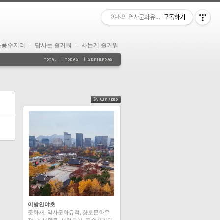
야초의 역사문화유적 답사
구독하기
용풍수지리
답사는 즐거워
사는게 즐거워
FEED
이방인야초
문화재, 역사문화유적, 향토문화유