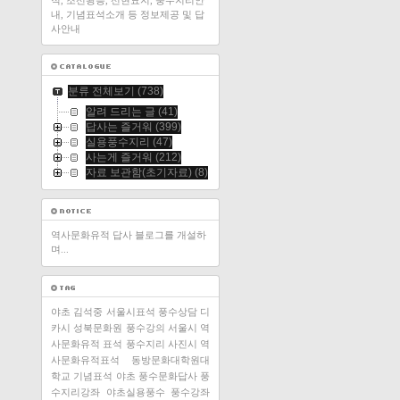
적, 조선왕릉, 선현묘지, 풍수지리안
내, 기념표석소개 등 정보제공 및 답
사안내
분류 전체보기
(738)
알려 드리는 글
(41)
답사는 즐거워
(399)
실용풍수지리
(47)
사는게 즐거워
(212)
자료 보관함(초기자료)
(8)
역사문화유적 답사 블로그를 개설하
며...
야초 김석중
서울시표석
풍수상담
디
카시
성북문화원
풍수강의
서울시 역
사문화유적 표석
풍수지리
사진시
역
사문화유적표석
동방문화대학원대
학교
기념표석
야초
풍수문화답사
풍
수지리강좌
야초실용풍수
풍수강좌