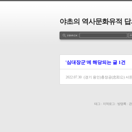
야초의 역사문화유적 답
'심대장군'에 해당되는 글 1건
2022.07.30
(경기 용인)충장공(忠壯公) 서
태그
:
지역로그
:
방명록
:
관