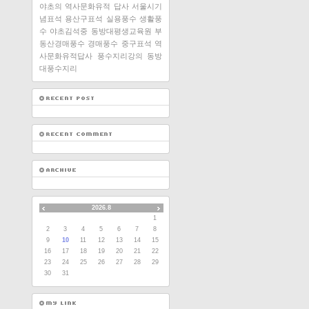
야초의 역사문화유적 답사
서울시기
념표석
용산구표석
실용풍수
생활풍
수
야초김석중
동방대평생교육원
부
동산경매풍수
경매풍수
중구표석
역
사문화유적답사
풍수지리강의
동방
대풍수지리
2026.8
1
2
3
4
5
6
7
8
9
10
11
12
13
14
15
16
17
18
19
20
21
22
23
24
25
26
27
28
29
30
31