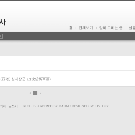
사
홈
전체보기
알려 드리는 글
실
돈(西墩) 심대장군 묘(沈岱將軍墓)
1
리자
:
글쓰기
BLOG IS POWERED BY
DAUM
/ DESIGNED BY
TISTORY