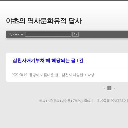
야초의 역사문화유적 답사
'삼천사애기부처'에 해당되는 글 1건
2022.08.10
풍경이 아름다운 절... 삼천사 다양한 조각상
1
태그
:
지역로그
:
방명록
:
관리자
:
글쓰기
BLOG IS POWERED 