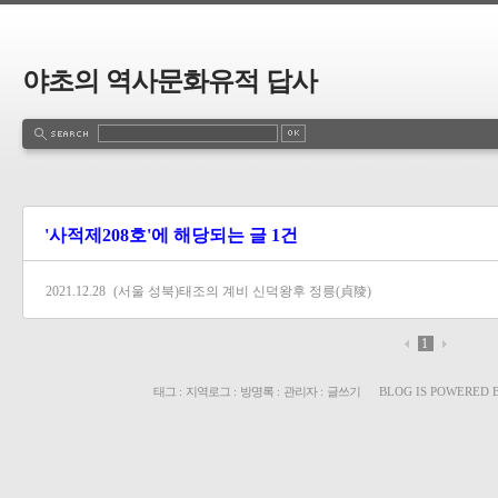
야초의 역사문화유적 답사
'사적제208호'에 해당되는 글 1건
2021.12.28
(서울 성북)태조의 계비 신덕왕후 정릉(貞陵)
1
태그
:
지역로그
:
방명록
:
관리자
:
글쓰기
BLOG IS POWERED 