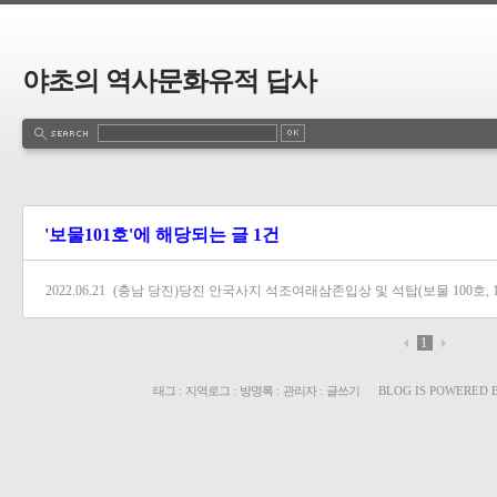
야초의 역사문화유적 답사
'보물101호'에 해당되는 글 1건
2022.06.21
(충남 당진)당진 안국사지 석조여래삼존입상 및 석탑(보물 100호, 1
1
태그
:
지역로그
:
방명록
:
관리자
:
글쓰기
BLOG IS POWERED 