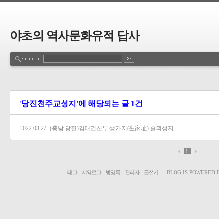
야초의 역사문화유적 답사
'당진천주교성지'에 해당되는 글 1건
2022.03.27
(충남 당진)김대건신부 생가지(生家址) 솔뫼성지
1
태그
:
지역로그
:
방명록
:
관리자
:
글쓰기
BLOG IS POWERED 