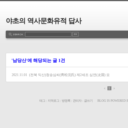
야초의 역사문화유적 답사
'남당산'에 해당되는 글 1건
2021.11.01
(전북 익산)청송심씨(靑松沈氏) 제2세조 심연(沈淵) 묘
1
태그
:
지역로그
:
방명록
:
관리자
:
글쓰기
BLOG IS POWERED 