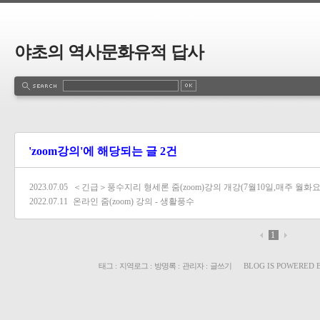
야초의 역사문화유적 답사
'zoom강의'에 해당되는 글 2건
2023.07.05
＜긴급＞풍수지리 형세론 줌(zoom)강의 개강(7월10일,매주 월화요
2022.07.11
온라인 줌(zoom) 강의 - 생활풍수
1
태그
:
지역로그
:
방명록
:
관리자
:
글쓰기
BLOG IS POWERED 