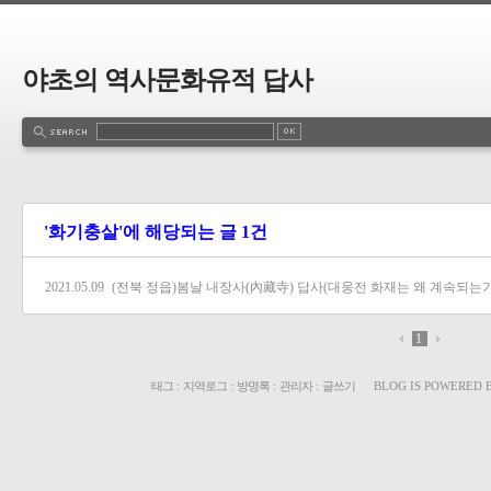
야초의 역사문화유적 답사
'화기충살'에 해당되는 글 1건
2021.05.09
(전북 정읍)봄날 내장사(內藏寺) 답사(대웅전 화재는 왜 계속되는가
1
태그
:
지역로그
:
방명록
:
관리자
:
글쓰기
BLOG IS POWERED 