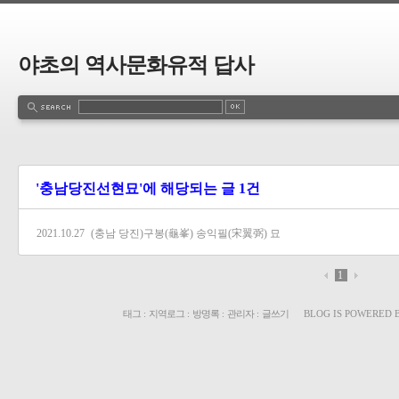
야초의 역사문화유적 답사
'충남당진선현묘'에 해당되는 글 1건
2021.10.27
(충남 당진)구봉(龜峯) 송익필(宋翼弼) 묘
1
태그
:
지역로그
:
방명록
:
관리자
:
글쓰기
BLOG IS POWERED 