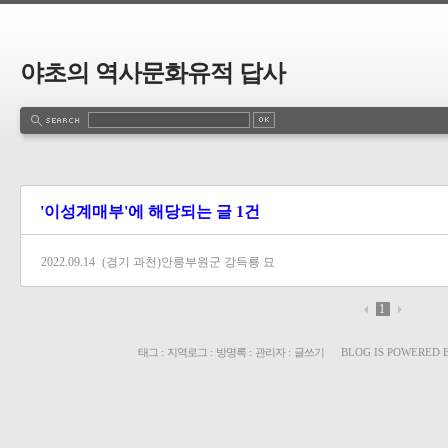
야초의 역사문화유적 답사
'이성계매부'에 해당되는 글 1건
2022.09.14
(경기 과천)안릉부원군 강득룡 묘
1
태그
:
지역로그
:
방명록
:
관리자
:
글쓰기
BLOG IS POWERED 