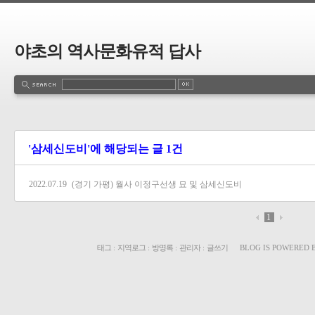
야초의 역사문화유적 답사
'삼세신도비'에 해당되는 글 1건
2022.07.19
(경기 가평) 월사 이정구선생 묘 및 삼세신도비
1
태그
:
지역로그
:
방명록
:
관리자
:
글쓰기
BLOG IS POWERED 