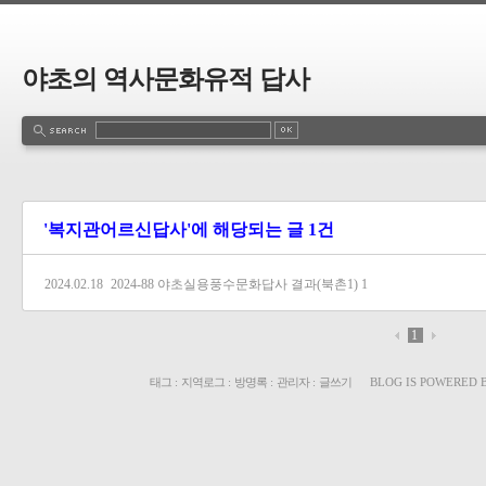
야초의 역사문화유적 답사
'복지관어르신답사'에 해당되는 글 1건
2024.02.18
2024-88 야초실용풍수문화답사 결과(북촌1)
1
1
태그
:
지역로그
:
방명록
:
관리자
:
글쓰기
BLOG IS POWERED 