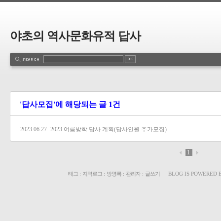
야초의 역사문화유적 답사
'답사모집'에 해당되는 글 1건
2023.06.27
2023 여름방학 답사 계획(답사인원 추가모집)
1
태그
:
지역로그
:
방명록
:
관리자
:
글쓰기
BLOG IS POWERED 