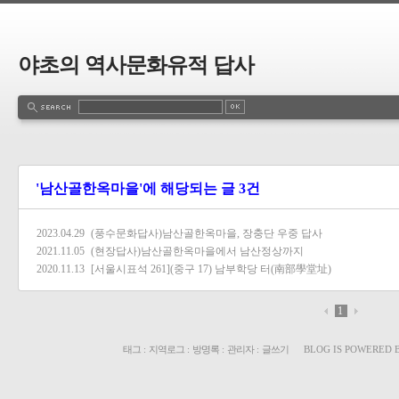
야초의 역사문화유적 답사
'남산골한옥마을'에 해당되는 글 3건
2023.04.29
(풍수문화답사)남산골한옥마을, 장충단 우중 답사
2021.11.05
(현장답사)남산골한옥마을에서 남산정상까지
2020.11.13
[서울시표석 261](중구 17) 남부학당 터(南部學堂址)
1
태그
:
지역로그
:
방명록
:
관리자
:
글쓰기
BLOG IS POWERED 