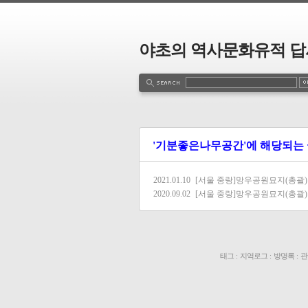
야초의 역사문화유적 답
'기분좋은나무공간'에 해당되는 
2021.01.10
[서울 중랑]망우공원묘지(총괄)
2020.09.02
[서울 중랑]망우공원묘지(총괄)
태그
:
지역로그
:
방명록
:
관