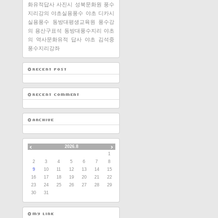
화유적답사
사진시
성북문화원
풍수
지리강의
야초실용풍수
야초
디카시
실용풍수
동방대평생교육원
풍수강
의
용산구표석
동방대풍수지리
야초
의 역사문화유적 답사
야초 김석중
풍수지리강좌
2026.8
1
2
3
4
5
6
7
8
9
10
11
12
13
14
15
16
17
18
19
20
21
22
23
24
25
26
27
28
29
30
31