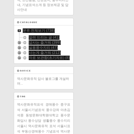
적, 조선왕릉, 선현묘지, 풍수지리안
내, 기념표석소개 등 정보제공 및 답
사안내
분류 전체보기
(738)
알려 드리는 글
(41)
답사는 즐거워
(399)
실용풍수지리
(47)
사는게 즐거워
(212)
자료 보관함(초기자료)
(8)
역사문화유적 답사 블로그를 개설하
며...
역사문화유적표석
경매풍수
중구표
석
서울시기념표석
풍수강좌
야초김
석중
동방문화대학원대학교
풍수문
화답사
풍수상담
생활풍수
풍수지리
서울시 역사문화유적 표석
서울시표
석
부동산경매풍수
기념표석
역사문