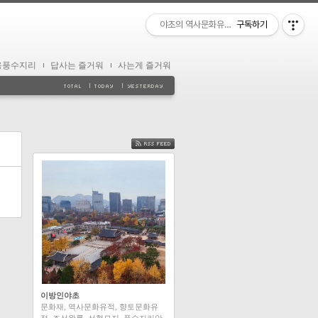
야초의 역사문화유적 답사
구독하기
용풍수지리
답사는 즐거워
사는게 즐거워
FEED
이방인야초
문화재, 역사문화유적, 향토문화유