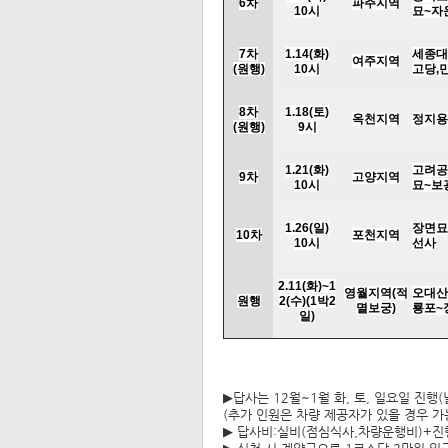
6
차
파주지역
10
시
묘
~
자
7
차
1.14(
화
)
세종대
여주지역
(
원행
)
10
시
고당
,
8
차
1.18(
토
)
옥천지역
정지용
(
원행
)
9
시
1.21(
화
)
고려공
9
차
고양지역
10
시
묘
~
보
1.26(일
)
장면묘
10
차
포천지역
10
시
선사
2.11(
화
)~1
영월지역
(
적
오대산
원행
2(
수
)(1
박
2
멸보궁
)
룡포
~
일
)
▶답사는 12월~1월 화, 토, 일요일 진행
(추가 인원은
차량 제공자가 있을 경우 가
▶
답사비:실비(점심식사,차량운행비)+진행비