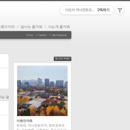
야초의 역사문화유적 답사
구독하기
용풍수지리
답사는 즐거워
사는게 즐거워
FEED
리는 글
이방인야초
문화재, 역사문화유적, 향토문화유