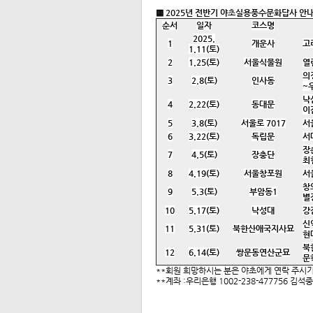
▩ 2025년 전반기 야초실용풍수문화답사 안
순서
일자
코스명
2025.
1
개운사
고
1.11(
토
)
2
1.25(
토
)
서울식물원
열
의
3
2.8(
토
)
인사동
~
낙
4
2.22(
토
)
동대문
이
5
3.8(
토
)
서울로
7017
서
6
3.22(
토
)
독립문
서
장
7
4.5(
토
)
장충단
최
8
4.19(
토
)
서울창포원
서
창
9
5.3(
토
)
부암동
1
별
10
5.17(
토
)
낙성대
강
신
11
5.31(
토
)
북한산애국지사묘
현
북
12
6.14(
토
)
쌍문동연산군묘
문
**회원 희망하시는 분은 야초에게 연락 주시기 바
**계좌 :우리은행 1002-238-477756 김석