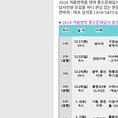
2024 겨울방학을 맞아 풍수문화답
답사인원 모집을 하니 관심 있는 분
연락처 : 야초 김석중 ( 010-5475-6
■
2024 겨울방학 풍수문화답사 일
차수
일 자
지역
12.17(
화
)
구정승
1차
양수리
10
시
유적지
2
차
12.22(
일
)
미수허
연천지역
(
원행
)
9
시
~
고구
12.24(
화
)
광주
,
용인
최항묘
3
차
10
시
지역
추기경
4
차
12.29(
일
)
충청도
(
예
수덕사
(
원행
)
9
시
산
,
서산
)
~
개심
5
차
1. 4(
토
)
가평
,
춘천
이정구
(
원행)
9
시
지역
을
~
신
1. 7(
화
)
황희묘