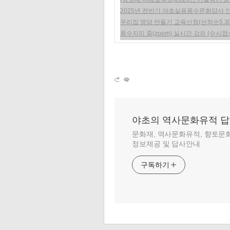
2025년 전반기 야초실용풍수문화답사 안
우리집 명당 만들기 교육신청(선착순5.30
풍수지리 줌(zoom) 실시간 강의 (수시접
야초의 역사문화유적 
문화재, 역사문화유적, 향토문
정보제공 및 답사안내
구독하기