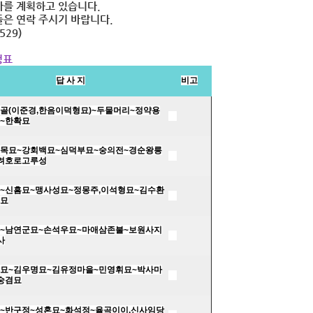
사를 계획하고 있습니다.
들은 연락 주시기 바랍니다.
529)
정표
답 사 지
비고
골
(
이준경
,
한음이덕형묘
)~
두물머리
~
정약용
~
한확묘
목묘
~
강회백묘
~
심덕부묘
~
숭의전
~
경순왕릉
려호로고루성
~
신흠묘
~
맹사성묘
~
정몽주
,
이석형묘
~
김수환
묘
~
남연군묘
~
손석우묘
~
마애삼존불
~
보원사지
사
묘
~
김우명묘
~
김유정마을
~
민영휘묘
~
박사마
숭겸묘
~
반구정
~
성혼묘
~
화석정
~
율곡이이
,
신사임당