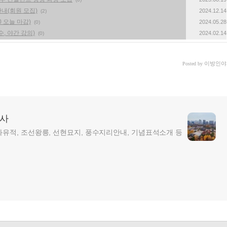
내(회원 모집)
2024.12.14
(2)
 오늘 마감)
2024.05.28
(0)
수, 야간 강의)
2024.02.14
(0)
이방인야
Posted by
답사
화유적, 조선왕릉, 선현묘지, 풍수지리안내, 기념표석소개 등