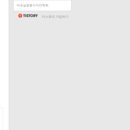
야초실용풍수지리학회.
티스토리 가입하기