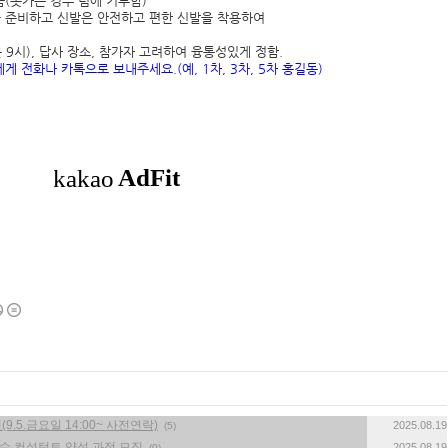
금(못가는 경우 팀에 기부함)
 준비하고 신발은 안전하고 편한 신발을 착용하여
 9시), 답사 장소, 참가자 고려하여 융통성있게 정함.
에게 전화나 카톡으로 보내주세요
.(
예
, 1
차
, 3
차
, 5
차 홍길동
)
9.5.금요일 14:00~ 사전연락)
2025.08.19
(5)
풍수 컨설턴트 양성 과정 모집
2025.08.19
(0)