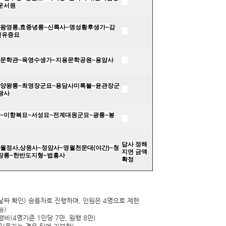
운서원
왕영릉
,
효종녕릉
~
신륵사
~
명성황후생가
~
감
민유증묘
문학관
~
육영수생가
~
지용문학공원
~
용암사
양왕릉
~
최영장군묘
~
용담사미륵불
~
윤관장군
광사
~
이항복묘
~
서성묘
~
전계대원군묘
~
광릉
~
봉
답사 정해
월정사
,
상원사
~
정암사
~
영월천문대
(
야간
)~
청
지면 금액
«
»
장릉
~
한반도지형
~
법흥사
확정
(날짜 확인) 승용차로 진행하며, 인원은 4명으로 제한
능)
(4명기준 1인당 7만, 원행 8만)