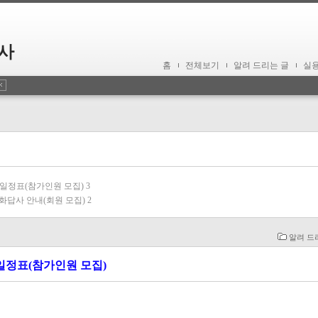
사
홈
전체보기
알려 드리는 글
실
 일정표(참가인원 모집)
3
화답사 안내(회원 모집)
2
알려 드
 일정표(참가인원 모집)