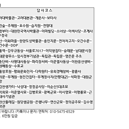
내
답 사 코 스
려대박물관
~
고려대본관
~
개운사
~
보타사
린숲
~
주제원
~
호수원
~
습지원
~
전망대
정부터
~
대한민국역사박물관
~
이마빌딩
~
소녀상
~
이색사당
~
조계사
우정국
산
~
이화마을
~
한양도성박물관
~
흥인지문
~
전차차고지
~
오간수문
~
간수문
~DDP
울역
~
강우규동상
~
서울로
7017~
이덕형집터
~
숭례문
~
남대문시장
대문형무소
~
임시정부기념관
~
독립관
~
독립문
~
영은문 주초
춘단비
~
사명대사동상
~
파리장서비
~
이준열사동상
~
이한응선생비
~
현배동상
~
수표교
울창포원
~
평화문화진지
~
다락원터
~
유희경매창비
~
광륜사
의문
~
무계원
~
현진건집터
~
무계정사지
(
안평대군
)~
석파정
~
대원군
장
감찬생가터
~
낙성대
~
정정공사당
~
이순신
5
대조묘
익희묘
~
이준열사묘
~
김병로묘
~
광복군묘
~
이시영묘
~
이명룡묘
~
근
대사기념관
한산둘레길
~
원당샘공원
~
은행나무
~
연산군묘
~
정의공주묘
~
김수영
학관
랍니다.(카톡이나 문자) 연락처: 010-5475-6529
중. 6만원 입금