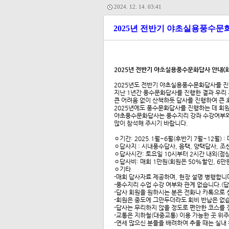
2024. 12. 14. 03:41
2025년 전반기 야초실용풍수문
2025년 전반기 야초실용풍수문화답사 안내(회
2025년도 전반기 야초실용풍수문화답사를 
지난 1년간 풍수문화답사를 진행한 결과 우리 
큰 어려움 없이 산책하듯 답사를 진행하여 큰 
2025년에도 풍수문화답사를 진행하는 데 회
야초풍수문화답사는 풍수지리 강좌 수강여부와는
많이 참석해 주시기 바랍니다.
ㅇ기간: 2025.1월~6월(후반기 7월~12월) :
ㅇ답사지 : 시내풍수답사, 음택, 양택답사, 
ㅇ답사시간: 토요일 10시부터 2시간 내외(점심
ㅇ답사비: 매회 1만원(회원은 50%할인, 6만원
ㅇ기타
-매회 답사자료 제공하며, 현장 설명 병행합니
-풍수지리 수업 수강 여부와 관계 없습니다.(
-답사 회원을 원하시는 분은 전화나 카톡으로 신청
-회원은 중도에 그만두더라도 회비 반납은 없
-답사는 무리하지 않을 정도로 편안한 코스를 
-교통은 지하철(대중교통) 이용 가능한 곳 위
-연세 많으신 분들을 배려하여 추울 때는 실내