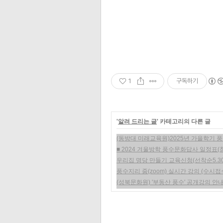
1
구독하기
'
알려 드리는 글
' 카테고리의 다른 글
(동방대 미래교육원)2025년 가을학기 
■ 2024 겨울방학 풍수문화답사 일정표(
우리집 명당 만들기 교육신청(선착순5.30
풍수지리 줌(zoom) 실시간 강의 (수시접
(성북문화원) '부동산 풍수' 공개강의 안내(3