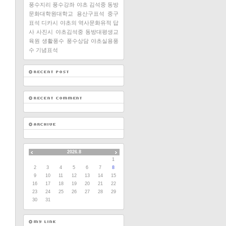
풍수지리
풍수강좌
야초 김석중
동방
문화대학원대학교
용산구표석
중구
표석
디카시
야초의 역사문화유적 답
사
사진시
야초김석중
동방대평생교
육원
생활풍수
풍수상담
야초실용풍
수
기념표석
2026.8
1
2
3
4
5
6
7
8
9
10
11
12
13
14
15
16
17
18
19
20
21
22
23
24
25
26
27
28
29
30
31