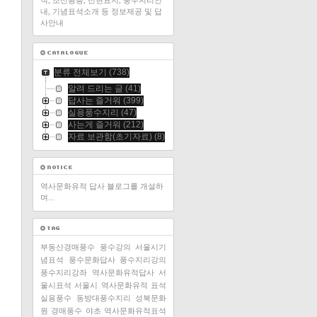
적, 조선왕릉, 선현묘지, 풍수지리안
내, 기념표석소개 등 정보제공 및 답
사안내
분류 전체보기
(738)
알려 드리는 글
(41)
답사는 즐거워
(399)
실용풍수지리
(47)
사는게 즐거워
(212)
자료 보관함(초기자료)
(8)
역사문화유적 답사 블로그를 개설하
며...
부동산경매풍수
풍수강의
서울시기
념표석
풍수문화답사
풍수지리강의
풍수지리강좌
역사문화유적답사
서
울시표석
서울시 역사문화유적 표석
실용풍수
동방대풍수지리
성북문화
원
경매풍수
야초
역사문화유적표석