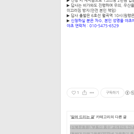
▶
신청 시 계약금으로 1코스당 2만원 입
▶
답사는 비가와도 진행하며 우의, 우산을
미끄러짐 방지(안전 본인 책임)
▶
답사 출발은 6호선 월곡역 10시(원행은
▶
신청하실 분은 차수
,
본인 성명을 야초
야초 연락처
: 010-5475-6529
1
구독하기
'
알려 드리는 글
' 카테고리의 다른 글
(성북문화원) '부동산 풍수' 공개강의 안내(
(동방대 미래교육원)2025년 가을학기 