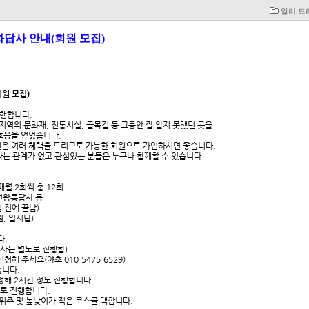
알려 드
화답사 안내(회원 모집)
원 모집)
진행합니다.
지역의 문화재, 전통시설, 골목길 등 그동안 잘 알지 못했던 곳을
호응을 얻었습니다.
원은 여러 혜택을 드리므로 가능한 회원으로 가입하시면 좋습니다.
 관계가 없고 관심있는 분들은 누구나 함께할 수 있습니다.
 매월 2회씩 총 12회
조선왕릉답사 등
 전에 끝남)
, 일시납)
다.
답사는 별도로 진행함)
해 주세요(야초 010-5475-6529)
습니다.
정해 2시간 정도 진행합니다.
주로 진행합니다.
 위주 및 높낮이가 적은 코스를 택합니다.